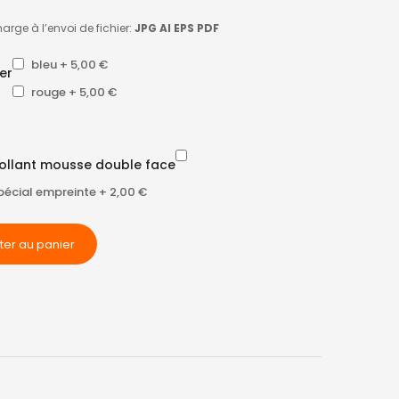
harge à l’envoi de fichier:
JPG AI EPS PDF
bleu
+
5,00 €
er
rouge
+
5,00 €
ollant mousse double face
pécial empreinte
+
2,00 €
ter au panier