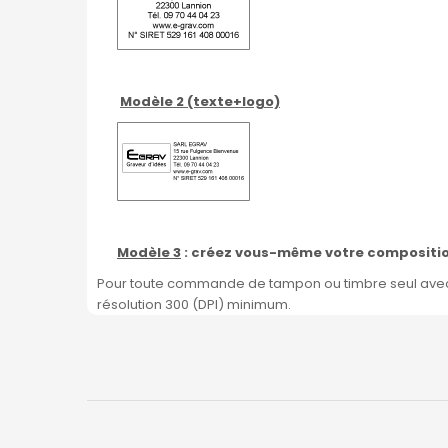
Modèle 2 (te
xte+logo)
Modèle 3
: créez vous-même votre compositi
Pour toute commande de tampon ou timbre seul avec o
résolution 300 (DPI) minimum.