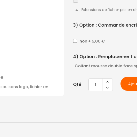
Extensions de fichier pris en c
3) Option : Commande encri
noir
+
5,00 €
4) Option : Remplacement c
Collant mousse double face s
on
Ajou
Qté
u sans logo, fichier en