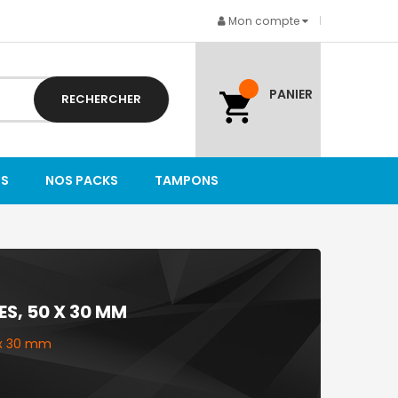
Mon compte
PANIER
RECHERCHER
TS
NOS PACKS
TAMPONS
S, 50 X 30 MM
 x 30 mm