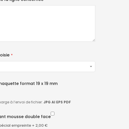
oisie
maquette format 19 x 19 mm
harge à l’envoi de fichier:
JPG AI EPS PDF
ant mousse double face
pécial empreinte
+
2,00 €