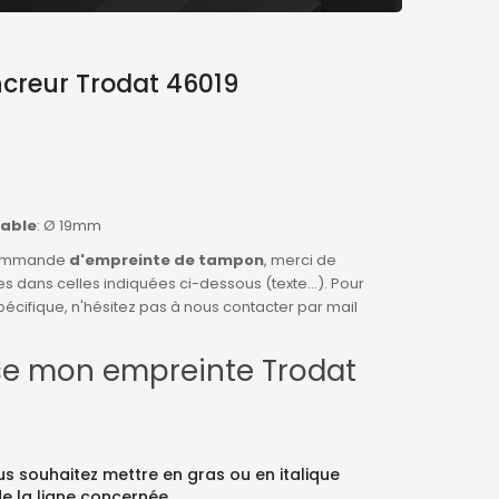
creur Trodat 46019
sable
: Ø 19mm
 commande
d'empreinte de tampon
, merci de
es dans celles indiquées ci-dessous (texte...). Pour
cifique, n'hésitez pas à nous contacter par mail
se mon empreinte Trodat
ous souhaitez mettre en gras ou en italique
de la ligne concernée