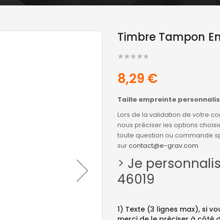
Timbre Tampon En
8,29 €
Taille empreinte personnali
Lors de la validation de votre
nous préciser les options choisi
toute question ou commande spé
sur
contact@e-grav.com
>
Je personnali
46019
1) Texte (3 lignes max), si v
merci de le préciser à côté 