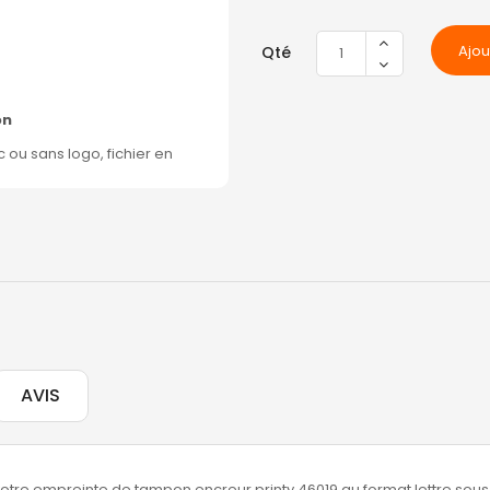
Ajou
Qté
on
u sans logo, fichier en
AVIS
otre empreinte de tampon encreur printy 46019 au format lettre sous