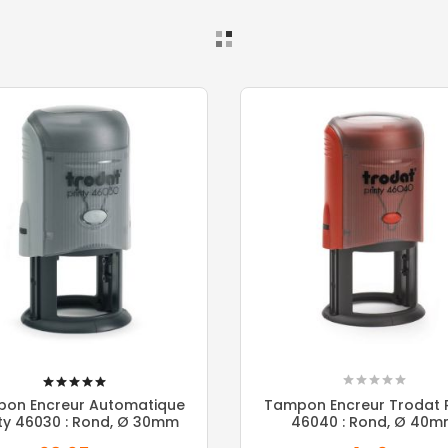
100%
on Encreur Automatique
Tampon Encreur Trodat P
nty 46030 : Rond, Ø 30mm
46040 : Rond, Ø 40