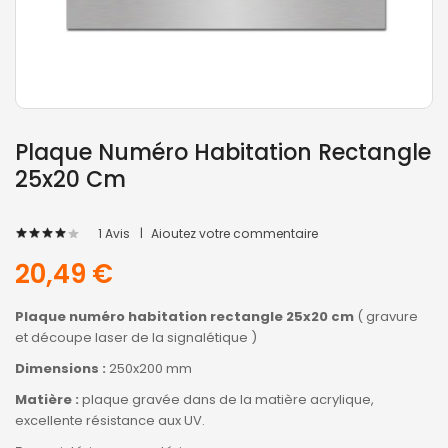
Plaque Numéro Habitation Rectangle
25x20 Cm
1
Avis
Ajoutez votre commentaire
80
100
% of
20,49 €
Plaque numéro habitation rectangle 25x20 cm
( gravure
et découpe laser de la signalétique )
Dimensions :
250x200 mm
Matière :
plaque gravée dans de la matière acrylique,
excellente résistance aux UV.