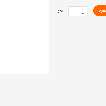
Ajou
Qté