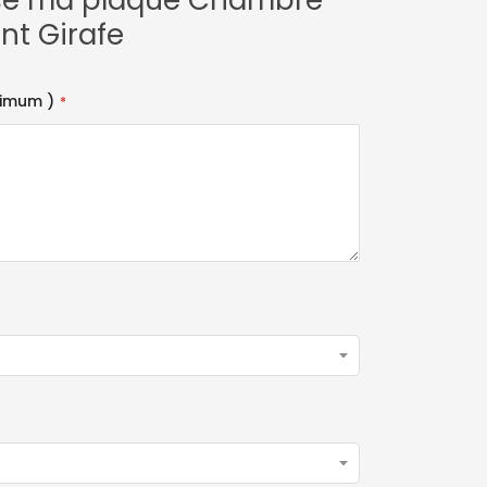
ise ma plaque Chambre
nt Girafe
ximum )