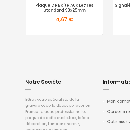
92%
Plaque De Boîte Aux Lettres
Signal
Standard 93x25mm
4,67 €
Notre Société
Informati
EGrav votre spécialiste de la
Mon comp
gravure et de la découpe laser en
Qui somme
France : plaque professionnelle,
plaque de boîte aux lettres, idées
Optimiser v
décoration, tampon encreur,
empreinte de tampon...