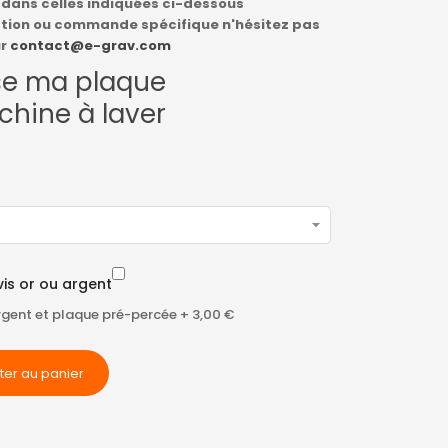
s dans celles indiquées ci-dessous
estion ou commande spécifique n'hésitez pas
ur
contact@e-grav.com
se ma plaque
chine à laver
vis or ou argent
 argent et plaque pré-percée
+
3,00 €
ter au panier