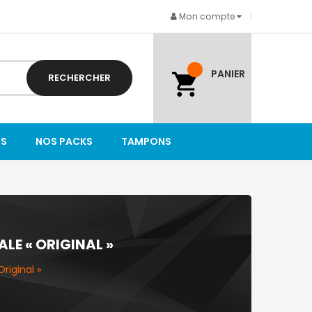
Mon compte
PANIER
RECHERCHER
TS
NOS PACKS
TAMPONS
E « ORIGINAL »
riginal »