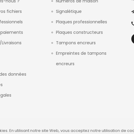
s-nous ?
Numéros de maison
os fichiers
Signalétique
fessionnels
Plaques professionnelles
 paiements
Plaques constructeurs
/Livraisons
Tampons encreurs
Empreintes de tampons
encreurs
 des données
es
égales
e
okies. En utilisant notre site Web, vous acceptez notre utilisation de