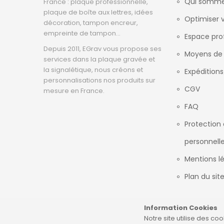
Qui somme
France : plaque professionnelle,
plaque de boîte aux lettres, idées
Optimiser v
décoration, tampon encreur,
empreinte de tampon...
Espace pro
Depuis 2011, EGrav vous propose ses
Moyens de
services dans la plaque gravée et
la signalétique, nous créons et
Expéditions
personnalisations nos produits sur
CGV
mesure en France.
FAQ
Protection
personnell
Mentions l
Plan du sit
Information Cookies
Notre site utilise des co