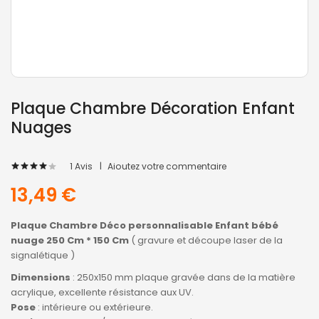
Plaque Chambre Décoration Enfant
Nuages
1
Avis
Ajoutez votre commentaire
80
100
% of
13,49 €
Plaque Chambre Déco personnalisable Enfant bébé
nuage 250 Cm * 150 Cm
( gravure et découpe laser de la
signalétique )
Dimensions
: 250x150 mm plaque gravée dans de la matière
acrylique, excellente résistance aux UV.
Pose
: intérieure ou extérieure.